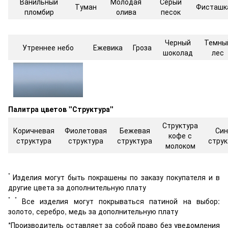
Ванильный
Молодая
Серый
Туман
Фисташк
пломбир
олива
песок
Черный
Темны
Утреннее небо
Ежевика
Гроза
шоколад
лес
Палитра цветов "Структура"
Структура
Коричневая
Фиолетовая
Бежевая
Син
кофе с
структура
структура
структура
струк
молоком
*
Изделия могут быть покрашены по заказу покупателя и в
другие цвета за дополнительную плату
* *
Все изделия могут покрываться патиной на выбор:
золото, серебро, медь за дополнительную плату
*Производитель оставляет за собой право без уведомления