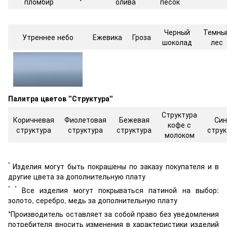
пломбир
олива
песок
Черный
Темны
Утреннее небо
Ежевика
Гроза
шоколад
лес
Палитра цветов "Структура"
Структура
Коричневая
Фиолетовая
Бежевая
Син
кофе с
структура
структура
структура
струк
молоком
*
Изделия могут быть покрашены по заказу покупателя и в
другие цвета за дополнительную плату
* *
Все изделия могут покрываться патиной на выбор:
золото, серебро, медь за дополнительную плату
*Производитель оставляет за собой право без уведомления
потребителя вносить изменения в характеристики изделий