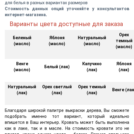
для белья в разных вариантах размеров
Стоимость данных опций уточняйте у консультантов
интернет-магазина.
Варианты цвета доступные для заказа
Орех
Беленый
Яблоня
Натуральный
темный
(масло)
(масло)
(масло)
(масло)
Венге
Капучино
Яблоня
Белый (лак)
(масло)
(лак)
(лак)
Натуральный
Орех светлый
Орех темный
Венге (лак
(лак)
(лак)
(лак)
Благодаря широкой палитре выкраски дерева, Вы сможете
подобрать именно тот вариант, который идеально
впишется в Ваш интерьер. Кровать может быть выполнена
как в лаке, так и в масле. На стоимость кровати это не
влияет, кроме одного цвета – белого. Размер спального