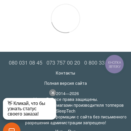
080 031 08 45
073 757 00 20
0 800 33 52 06
КНОПКА
ЗВ'ЯЗКУ
Контакты
Полная версия сайта
© 2014—2026
MatrasRoll все права защищены.
Официальный интернет-магазин производителя топперов
SleepTech
Любое использование информации с сайта без письменного
разрешения администрации запрещено!