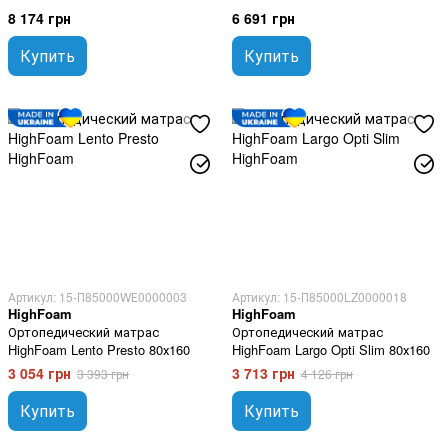
80х160 см
Майнкрафт 80х160 см
8 174 грн
6 691 грн
Купить
Купить
Артикул: 15-П85000WЕ0000003
Артикул: 15-П85000LZ0000018
HighFoam
HighFoam
Ортопедический матрас
Ортопедический матрас
HighFoam Lento Presto 80х160
HighFoam Largo Opti Slim 80х160
3 054 грн
3 713 грн
3 393 грн
4 126 грн
Купить
Купить