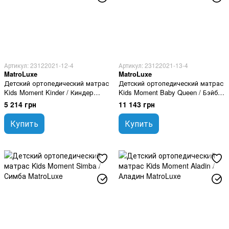
Артикул: 23122021-12-4
Артикул: 23122021-13-4
MatroLuxe
MatroLuxe
Детский ортопедический матрас
Детский ортопедический матрас
Kids Moment Kinder / Киндер
Kids Moment Baby Queen / Бэйби
80х160 см
Квин 80х160 см
5 214 грн
11 143 грн
Купить
Купить