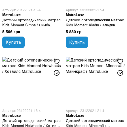
Артикул: 23122021-15-4
Артикул: 23122021-17-4
MatroLuxe
MatroLuxe
Детский ортопедический матрас
Детский ортопедический матрас
Kids Moment Simba / Симба
Kids Moment Aladin / Аладин
80х160 см
80х160 см
5 566 грн
5 880 грн
Купить
Купить
Артикул: 23122021-18-4
Артикул: 23122021-21-4
MatroLuxe
MatroLuxe
Детский ортопедический матрас
Детский ортопедический матрас
Kids Moment Hotwheels / Хотвилс
Kids Moment Minecraft /