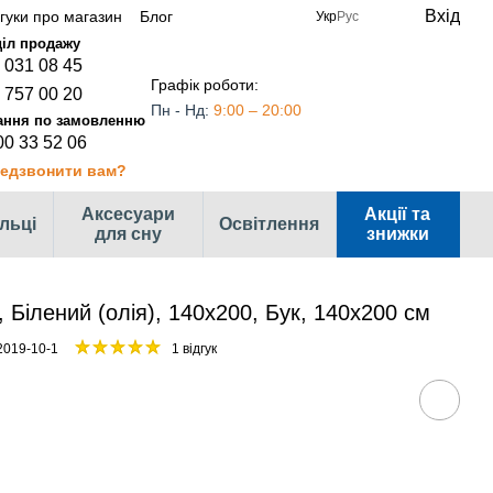
Вхід
дгуки про магазин
Блог
Укр
Рус
 031 08 45
Графік роботи:
 757 00 20
Пн - Нд:
9:00 – 20:00
00 33 52 06
едзвонити вам?
Аксесуари
Акції та
ільці
Освітлення
для сну
знижки
 Білений (олія), 140х200, Бук, 140х200 см
2019-10-1
1 відгук