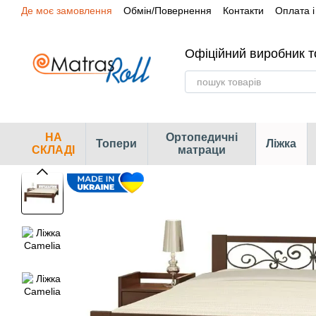
Де моє замовлення
Обмін/Повернення
Контакти
Оплата і
Перейти до основного контенту
Сертифікати
Наші магазини
Офіційний виробник т
НА
Ортопедичні
Топери
Ліжка
СКЛАДІ
матраци