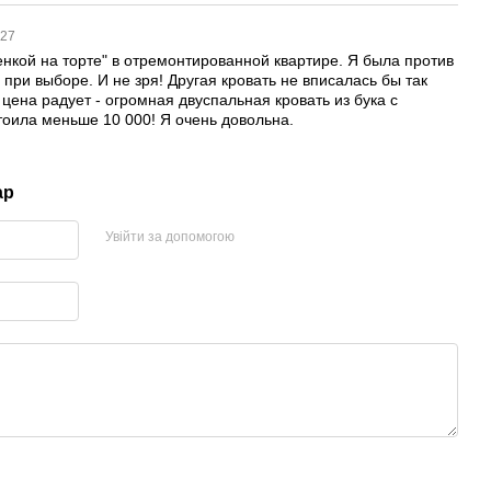
:27
енкой на торте" в отремонтированной квартире. Я была против
 при выборе. И не зря! Другая кровать не вписалась бы так
 цена радует - огромная двуспальная кровать из бука с
тоила меньше 10 000! Я очень довольна.
ар
Увійти за допомогою