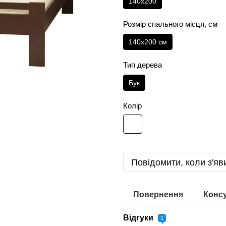
140х200
Розмір спального місця, см
140х200 см
Тип дерева
Бук
Колір
Повідомити, коли з'яв
Повернення
Консу
Відгуки
1