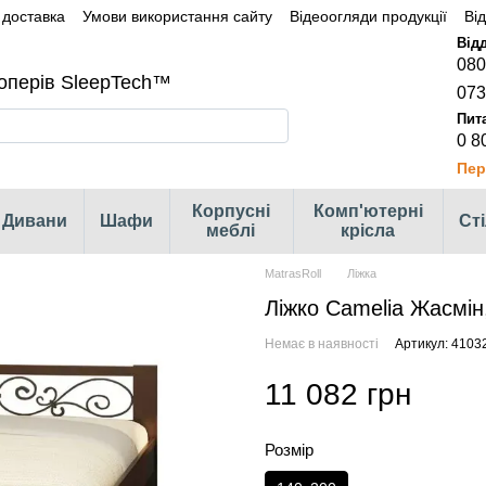
 доставка
Умови використання сайту
Відеоогляди продукції
Ві
080
оперів SleepTech™
073
0 8
Пер
Корпусні
Комп'ютерні
Дивани
Шафи
Ст
меблі
крісла
MatrasRoll
Ліжка
Ліжко Camelia Жасмін,
Немає в наявності
Артикул: 4103
11 082 грн
Розмір