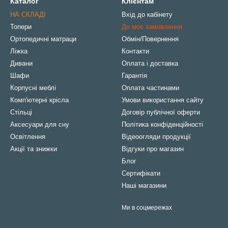
Каталог
Клієнтам
НА СКЛАДІ
Вхід до кабінету
Топери
Де моє замовлення
Ортопедичні матраци
Обмін/Повернення
Ліжка
Контакти
Дивани
Оплата і доставка
Шафи
Гарантія
Корпусні меблі
Оплата частинами
Комп'ютерні крісла
Умови використання сайту
Стільці
Договір публічної оферти
Аксесуари для сну
Політика конфіденційності
Освітлення
Відеоогляди продукції
Акції та знижки
Відгуки про магазин
Блог
Сертифікати
Наші магазини
Ми в соцмережах